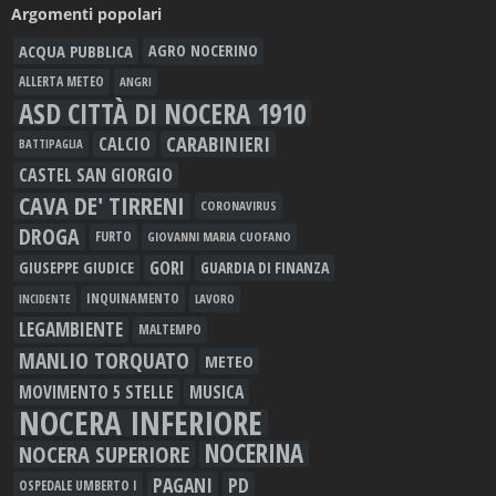
Argomenti popolari
ACQUA PUBBLICA
AGRO NOCERINO
ALLERTA METEO
ANGRI
ASD CITTÀ DI NOCERA 1910
CARABINIERI
CALCIO
BATTIPAGLIA
CASTEL SAN GIORGIO
CAVA DE' TIRRENI
CORONAVIRUS
DROGA
FURTO
GIOVANNI MARIA CUOFANO
GORI
GIUSEPPE GIUDICE
GUARDIA DI FINANZA
INQUINAMENTO
LAVORO
INCIDENTE
LEGAMBIENTE
MALTEMPO
MANLIO TORQUATO
METEO
MOVIMENTO 5 STELLE
MUSICA
NOCERA INFERIORE
NOCERINA
NOCERA SUPERIORE
PAGANI
PD
OSPEDALE UMBERTO I